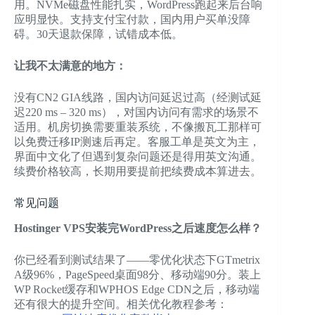
用。NVMe磁盘性能扎实，WordPress跑起来后台响
应明显快。支持支付宝付款，国内用户买单没障
碍。30天退款保障，试错成本低。
让我不太满意的地方：
没有CN2 GIA线路，国内访问延迟过高（经测试延
迟220 ms – 320 ms），对国内访问有需求的场景不
适用。机房切换需要重装系统，不像搬瓦工那样可
以免费迁移IP测速后再定。客服工单是英文为主，
界面中文化了但遇到复杂问题还是得用英文沟通。
续费价格较高，长期用要提前把续费成本算进去。
常见问题
Hostinger VPS安装完WordPress之后速度怎么样？
你已经看到测试结果了——零优化状态下GTmetrix
A级96%，PageSpeed桌面98分、移动端90分。装上
WP Rocket缓存和WPHOS Edge CDN之后，移动端
还有很大的提升空间。相关优化教程参考：