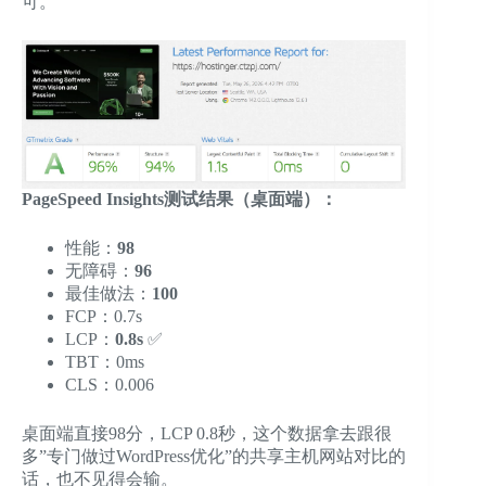
可。
PageSpeed Insights测试结果（桌面端）：
性能：
98
无障碍：
96
最佳做法：
100
FCP：0.7s
LCP：
0.8s
✅
TBT：0ms
CLS：0.006
桌面端直接98分，LCP 0.8秒，这个数据拿去跟很
多”专门做过WordPress优化”的共享主机网站对比的
话，也不见得会输。