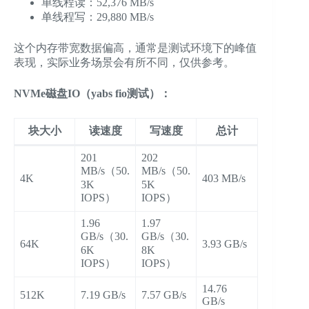
单线程读：52,376 MB/s
单线程写：29,880 MB/s
这个内存带宽数据偏高，通常是测试环境下的峰值
表现，实际业务场景会有所不同，仅供参考。
NVMe磁盘IO（yabs fio测试）：
块大小
读速度
写速度
总计
201
202
MB/s（50.
MB/s（50.
4K
403 MB/s
3K
5K
IOPS）
IOPS）
1.96
1.97
GB/s（30.
GB/s（30.
64K
3.93 GB/s
6K
8K
IOPS）
IOPS）
14.76
512K
7.19 GB/s
7.57 GB/s
GB/s