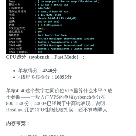
CPU跑分（sysbench，Fast Mode）：
单核得分：
4240分
4线程多核得分：
16895分
单核4240这个数字在同价位VPS里算什么水平？放
个参照——一般入门VPS的单核sysbench得分在
800-1500分，4000+已经属于中高端表现，说明
Hostinger用的CPU性能比较扎实，还不算糊弄人。
内存带宽：