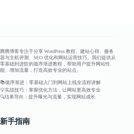
流
程：
阿
里
云/
腾
讯
云/
华
腾腾博客专注于分享 WordPress 教程、建站心得、服务
为
云
器与主机评测、SEO 优化和网站运营技巧。我们提供从
操
零基础到进阶的循序渐进教程，帮助用户提升网站性
作
能、增加流量，打造高效专业的站点。
避
坑
📚循序渐进：零基础入门到网站上线全流程讲解
指
💡实战技巧：掌握优化方法，让网站更高效专业
南
🔍结果导向：提升曝光与流量，实现网站成长
新手指南