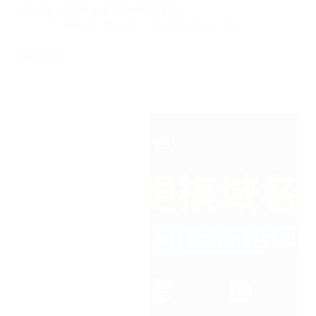
和实际成本两个维度帮你做决定。
2026年7月30日
2026年7月30日
阅读更多
外
贸
独
立
站
域
名
后
缀
指
南：.com/.net/.io
2026
年
怎
么
选
才
不
踩