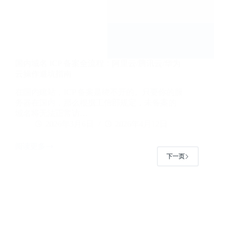
入
新
注
册
商
国内域名 ICP 备案全流程：阿里云/腾讯云/华为
云操作避坑指南
在国内建站，ICP 备案是绕不开的。只要你的服
务器在国内，那么根据工信部规定，未备案的
域名将无法正常访…
2026年3月6日
2026年4月12日
阅读更多
国
下一页
内
域
名
ICP
备
案
全