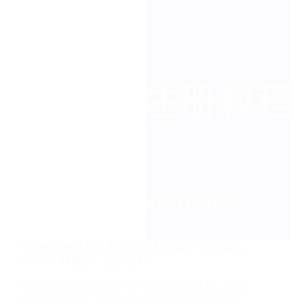
3
种
方
法
+301
重
定
向
保
住
SEO，
换
完
不
掉
排
名
Namecheap域名注册教程：搜索域名+开启隐私
保护+DNS解析，图文教程
详细图文教程教你在Namecheap注册域名，包含
价格选择技巧、免费WhoisGuard隐私保护开启