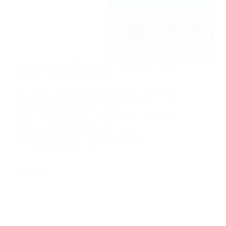
析，
图
文
教
程
GoDaddy域名注册完整教程：搜索域名→支付
宝付款→DNS解析一步到位
第一次在GoDaddy买域名不知道怎么操作？本
文图文讲解从注册账号、搜索
域名、去掉附加服务、支付宝付款，到域名解
析绑定主机的完整流程，附
2026年最新优惠码，新手10分钟搞定。
2026年6月13日
阅读更多
GoDaddy
域
名
注
册
完