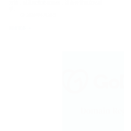
方法，以及续费避坑提醒，适合外贸独立站新
手。
2026年6月26日
阅读更多
Namecheap
域
名
注
册
教
程：
搜
索
域
名
+开
启
隐
私
保
护
+DNS
解