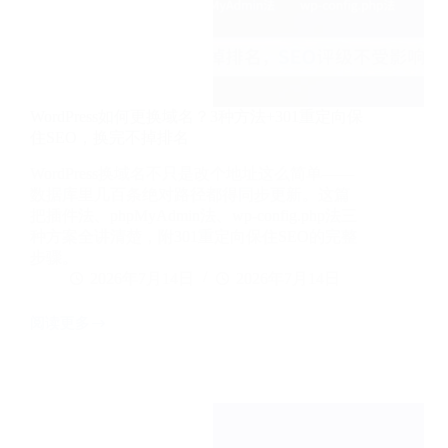
坑
WordPress如何更换域名？3种方法+301重定向保
住SEO，换完不掉排名
WordPress换域名不只是改个地址这么简单——
数据库里几百条绝对路径都得同步更新。这篇
把插件法、phpMyAdmin法、wp-config.php法三
种方案全讲清楚，附301重定向保住SEO的完整
步骤。
2026年7月14日
2026年7月14日
阅读更多
WordPress
如
何
更
换
域
名？