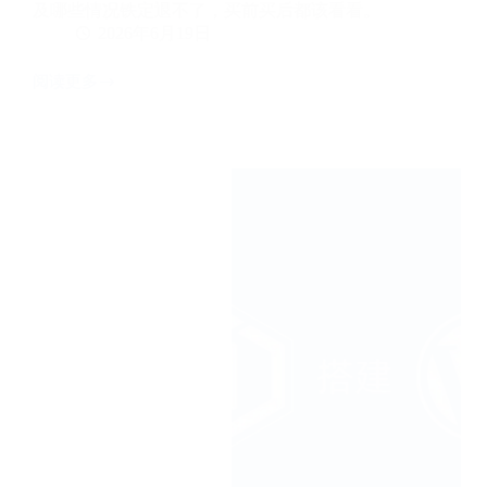
及哪些情况铁定退不了，买前买后都该看看。
2026年6月19日
阅读更多
搬
瓦
工
能
退
款
吗？
30
天
退
款
政
策
详
解
+工
单
申
请
步