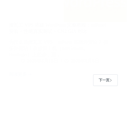
全
解
析
搬瓦工 VPS 搭建 WordPress 完整教程：aaPanel
安装 + 性能真实测试 + CN2 GIA 对比
为什么选搬瓦工 VPS + aaPanel 搭建外贸站？ 很
多外贸站主在虚拟主机（SiteGround、
Hostinger）上起步，那…
2026年4月18日
2026年6月6日
阅读更多
搬
下一页
瓦
工
VPS
搭
建
WordPress
完
整
教
程：