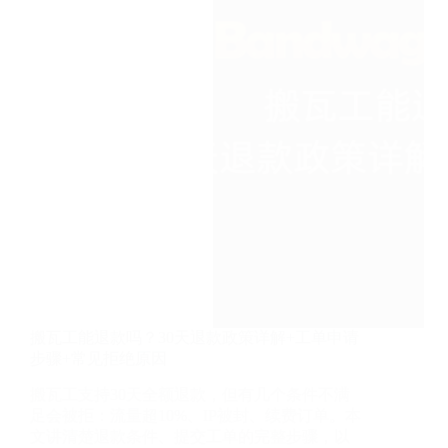
GIA
线
路
实
测：
AMD
EPYC
新
机
房，
全
国
延
迟
最
高
108ms（2026）
搬瓦工能退款吗？30天退款政策详解+工单申请
步骤+常见拒绝原因
搬瓦工支持30天全额退款，但有几个条件不满
足会被拒：流量超10%、IP被封、续费订单。本
文讲清楚退款条件、提交工单的完整步骤，以