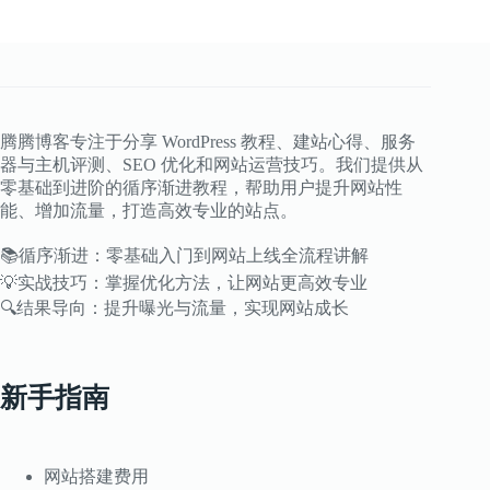
aaPanel
安
装
+
性
能
真
腾腾博客专注于分享 WordPress 教程、建站心得、服务
实
器与主机评测、SEO 优化和网站运营技巧。我们提供从
测
零基础到进阶的循序渐进教程，帮助用户提升网站性
试
能、增加流量，打造高效专业的站点。
+
CN2
GIA
📚循序渐进：零基础入门到网站上线全流程讲解
对
💡实战技巧：掌握优化方法，让网站更高效专业
比
🔍结果导向：提升曝光与流量，实现网站成长
新手指南
网站搭建费用