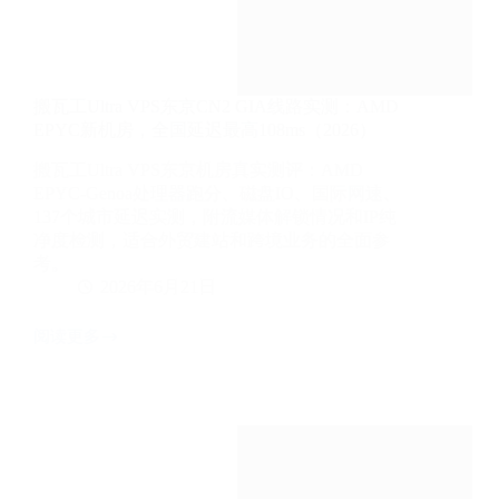
搬瓦工Ultra VPS东京CN2 GIA线路实测：AMD
EPYC新机房，全国延迟最高108ms（2026）
搬瓦工Ultra VPS东京机房真实测评：AMD
EPYC-Genoa处理器跑分、磁盘IO、国际网速、
137个城市延迟实测，附流媒体解锁情况和IP纯
净度检测，适合外贸建站和跨境业务的全面参
考。
2026年6月21日
阅读更多
搬
瓦
工
Ultra
VPS
东
京
CN2