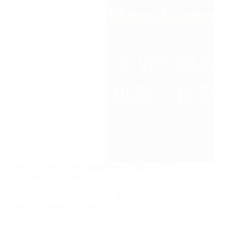
教
程：
以
搬
瓦
工
VPS
为
例，
30
分
钟
上
线
搬瓦工 VPS 购买避坑终极指南：套餐、机房、
优惠码、退款全解析
为什么需要一篇避坑指南？ 搬瓦工是国内外贸
圈和技术圈知名度最高的 VPS 服务商之一，官
方网站全英文，套…