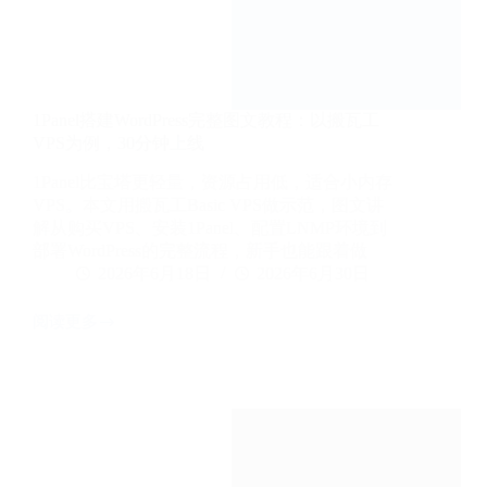
骤
+常
见
拒
绝
原
1Panel搭建WordPress完整图文教程：以搬瓦工
因
VPS为例，30分钟上线
1Panel比宝塔更轻量，资源占用低，适合小内存
VPS。本文用搬瓦工Basic VPS做示范，图文讲
解从购买VPS、安装1Panel、配置LNMP环境到
部署WordPress的完整流程，新手也能跟着做
2026年6月18日
2026年6月30日
阅读更多
1Panel
搭
建
WordPress
完
整
图
文