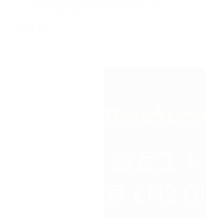
2026年7月2日
2026年7月2日
阅读更多
CyberPanel
安
装
WordPress
教
程：
零
基
础
从
面
板
安
装
到
建
站
上
线