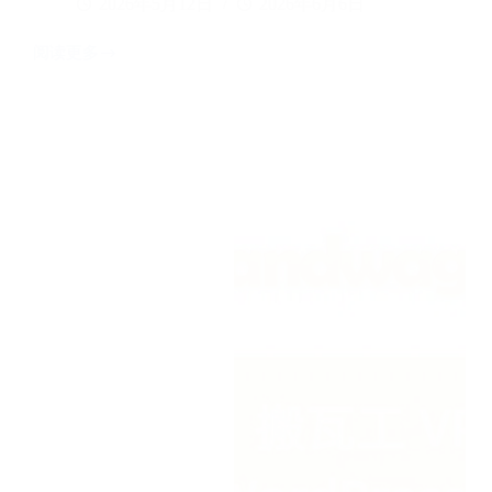
2026年5月12日
2026年6月6日
阅读更多
搬
瓦
工
VPS
购
买
避
坑
终
极
指
南：
套
餐、
机
房、
优
惠
码、
退
款