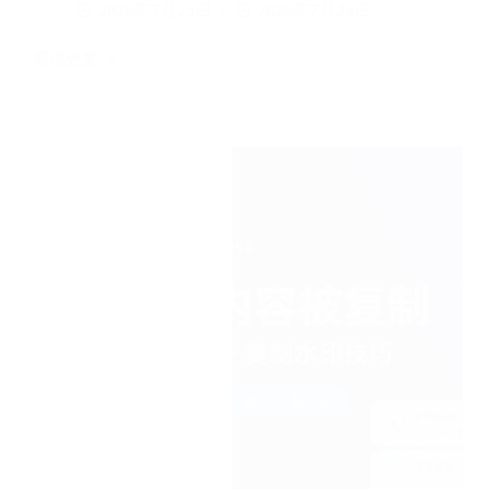
2026年7月23日
2026年7月23日
阅读更多
WordPress
后
台
登
录
页
怎
么
自
定
义？
2
种
方
法
换
Logo+改
配
色
+加
背