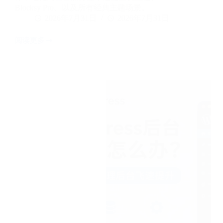
Blocksy Pro、以及所有经典主题场景。
2026年7月31日
2026年7月31日
阅读更多
WordPress
如
何
添
加
Google
字
体
（不
拖
慢
速
度
的
正
确
方
法）
2026
年