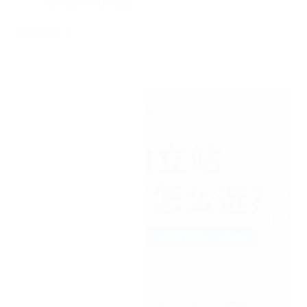
2026年7月19日
阅读更多
WordPress
如
何
删
除
未
使
用
的
媒
体
库
图
片？
3
种
方
法
+必
做
备