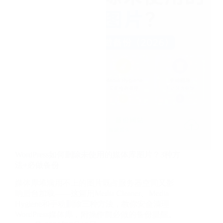
被
复
制？
3
种
方
法
+复
制
水
印
技
巧
WordPress如何删除未使用的媒体库图片？3种方
法+必做备份
媒体库堆满用不上的图片既占服务器空间又影
响后台加载——这篇用Media Cleaner、Media
Hygiene和手动删除三种方法，教你安全清理
WordPress媒体库，附操作前必做的备份提醒。