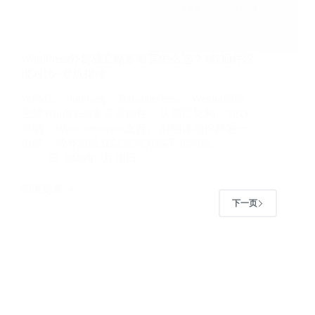
份
WordPress外贸独立站多语言怎么选？4款插件深
度对比+避坑指南
WPML、Polylang、TranslatePress、Weglot四款
主流WordPress多语言插件，从底层架构、SEO
影响、WooCommerce支持、AI翻译到价格逐一
拆解，帮外贸独立站选对方案不走弯路。
2026年7月18日
阅读更多
WordPress
下一页
外
贸
独
立
站
多
语
言
怎