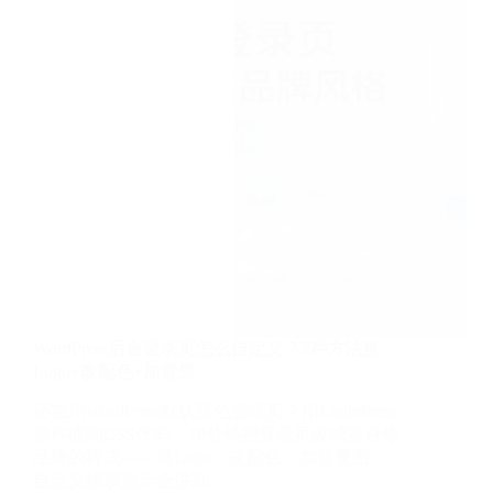
5
个
让
管
理
后
台
飞
速
提
升
的
方
法
WordPress后台登录页怎么自定义？2种方法换
Logo+改配色+加背景
还在用WordPress默认蓝色登录页？用LoginPress
插件或纯CSS代码，10分钟把登录页改成符合你
品牌的样式——换Logo、改配色、加背景图、
自定义错误提示全讲到。