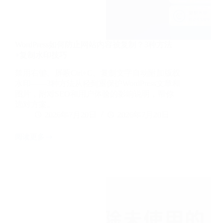
景
WordPress如何防止网站内容被复制？3种方法
+复制水印技巧
禁用右键、屏蔽Ctrl+C、复制文字自动附加版权
水印——3种方法从轻到重保护WordPress文章和
图片，附对SEO和用户体验的影响说明，帮你
选对方案。
2026年7月20日
2026年7月20日
阅读更多
WordPress
如
何
防
止
网
站
内
容