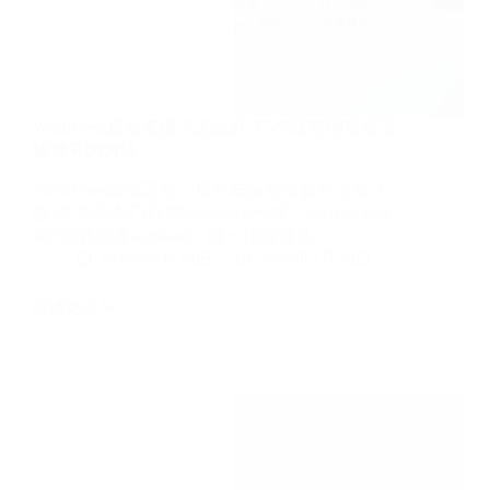
完
整
教
程
WordPress后台变慢了怎么办？5个让管理后台飞
速提升的方法
WordPress前端正常、后台却像在等拨号上网？
这5个方法专门针对wp-admin卡顿，从Heartbeat
API到数据库autoload，逐一排查修复。
2026年7月28日
2026年7月28日
阅读更多
WordPress
后
台
变
慢
了
怎
么
办？