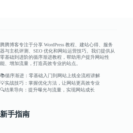
么
选？
4
款
插
件
深
度
腾腾博客专注于分享 WordPress 教程、建站心得、服务
对
器与主机评测、SEO 优化和网站运营技巧。我们提供从
比
零基础到进阶的循序渐进教程，帮助用户提升网站性
+避
能、增加流量，打造高效专业的站点。
坑
指
📚循序渐进：零基础入门到网站上线全流程讲解
南
💡实战技巧：掌握优化方法，让网站更高效专业
🔍结果导向：提升曝光与流量，实现网站成长
新手指南