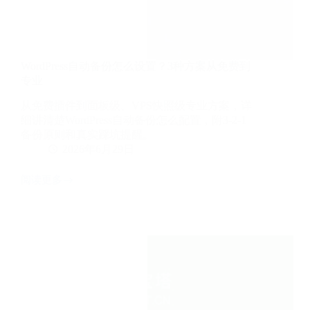
指
南
（2026）
WordPress自动备份怎么设置？3种方案从免费到
专业
从免费插件到面板级、VPS快照级专业方案，详
细讲清楚WordPress自动备份怎么配置，附3-2-1
备份原则和真实踩坑提醒。
2026年6月29日
阅读更多
WordPress
自
动
备
份
怎
么
设
置？
3