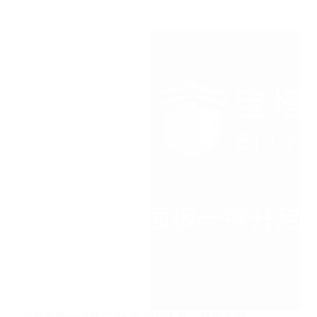
面
板
vs
1Panel：
2026
年
新
手
建
站
选
哪
个
面
板？
深
度
对
比
宝塔面板一键开启 Swap 虚拟内存：解决 VPS