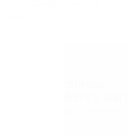
2026年6月30日
2026年7月1日
阅读更多
好
用
免
费
服
务
器
面
板
推
荐：
4
款
知
名
面
板
对
比
+避
坑