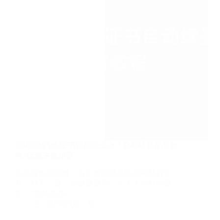
种
方
案
从
免
费
到
专
业
宝塔面板SSL证书过期怎么办？自动续签配置教
程+续签失败排查
你是否也遇到过：客户发来消息说你网站打不
开，打开一看，浏览器显示一个大大的红色警
告：”您的连接…
2026年6月11日