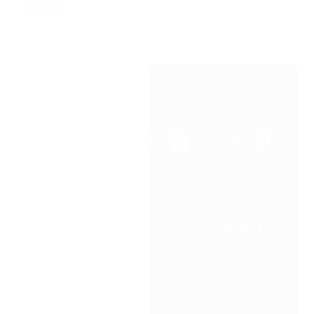
阅读更多
宝
塔
面
板
SSL
证
书
过
期
怎
么
办？
自
动
续
签
配
置
教
程
+续
签
失