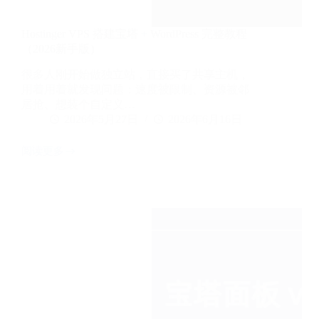
败
排
查
Hostinger VPS 搭建宝塔 + WordPress 完整教程
（2026新手版）
很多人刚开始做独立站，直接买了共享主机，
用着用着就发现问题：速度被限制、资源被邻
居抢、想装个自定义…
2026年5月27日
2026年6月16日
阅读更多
Hostinger
VPS
搭
建
宝
塔
+
WordPress
完
整
教
程
（2026