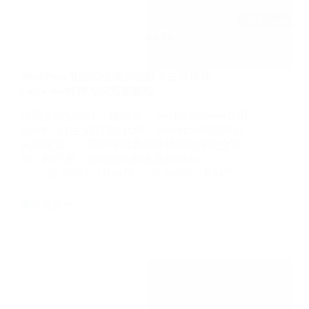
完
整
教
程
WordPress页面怎么添加视频？古腾堡和
Elementor两种方法完整教程
古腾堡粘贴URL一键嵌入、YouTube/Vimeo专用
Block、自定义HTML代码、Elementor视频组件
完整设置——两种编辑器的视频添加方法全讲
到，附不要上传视频到服务器的理由。
2026年7月24日
2026年7月24日
阅读更多
WordPress
页
面
怎
么
添
加
视