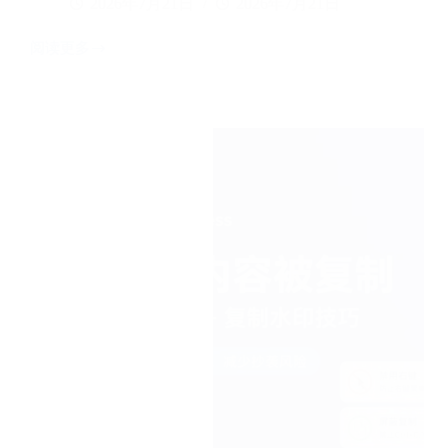
2026年7月21日
2026年7月21日
阅读更多
如
何
判
断
网
站
WordPress
搭
建
的？
5
种
方
法
30
秒
内
判
断