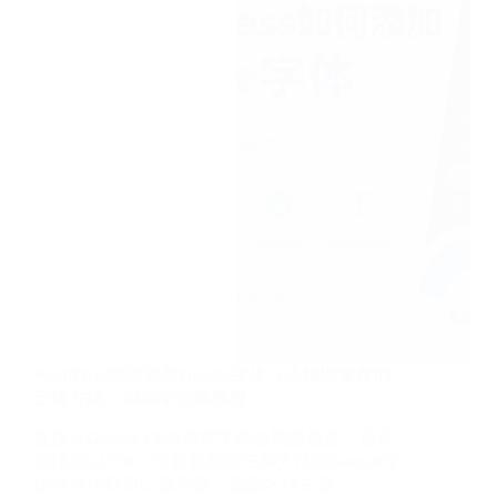
踩
的
5
个
主
机
坑
（附
真
实
场
景
复
盘）
2026
年
避
坑
WordPress如何添加Google字体（不拖慢速度的
指
正确方法）2026年完整教程
南
直接从Google CDN加载字体会拖慢速度、还可
能违反GDPR。这篇教你用三种方法把Google字
体本地化到自己服务器，适配区块主题、