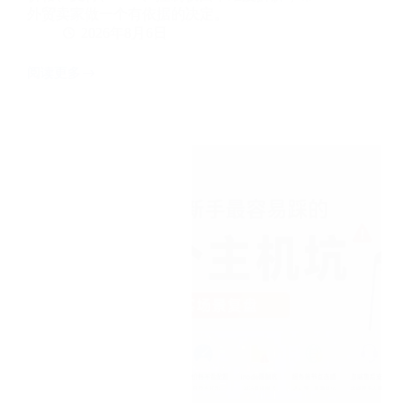
外贸卖家做一个有依据的决定。
2026年8月6日
阅读更多
Shopify
独
立
站
vs
WordPress
独
立
站：
成
本
与
外
贸
适
用
性
深
度
对