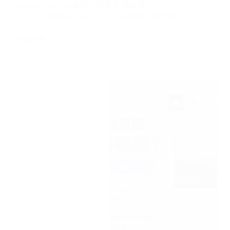
Blocksy Pro、以及所有经典主题场景。
2026年7月31日
2026年7月31日
阅读更多
WordPress
如
何
添
加
Google
字
体
（不
拖
慢
速
度
的
正
确
方
法）
2026
年