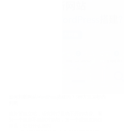
频？
古
腾
堡
和
Elementor
两
种
方
法
完
整
教
程
如何判断网站WordPress搭建的？5种方法30秒内
判断
做外贸独立站，研究同行是绕不开的功课。看
到一个做得不错的对标站，第一个想知道的往
往是：它用什么建的…