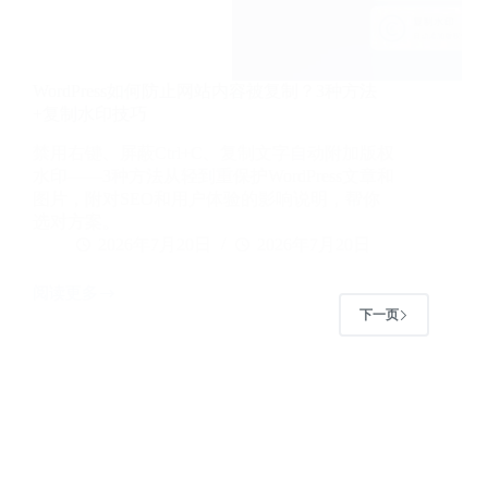
WordPress如何防止网站内容被复制？3种方法
+复制水印技巧
禁用右键、屏蔽Ctrl+C、复制文字自动附加版权
水印——3种方法从轻到重保护WordPress文章和
图片，附对SEO和用户体验的影响说明，帮你
选对方案。
2026年7月20日
2026年7月20日
阅读更多
WordPress
下一页
如
何
防
止
网
站
内
容
被