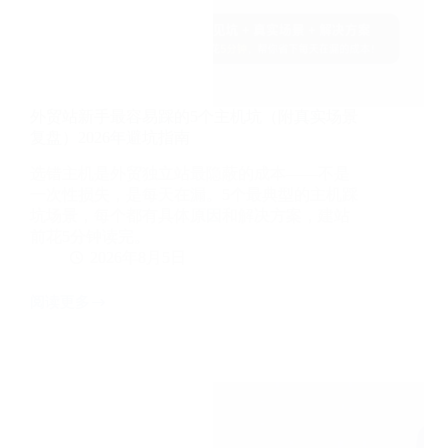
比
2026
外贸站新手最容易踩的5个主机坑（附真实场景
复盘）2026年避坑指南
选错主机是外贸独立站最隐蔽的成本——不是
一次性损失，是每天在漏。5个最典型的主机踩
坑场景，每个都有具体原因和解决方案，建站
前花5分钟读完。
2026年8月5日
阅读更多
外
贸
站
新
手
最
容
易